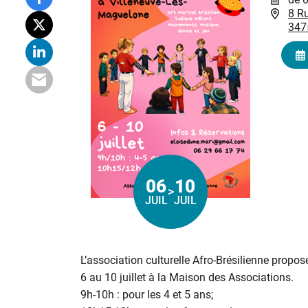
8 Ru
347
06
10
>
Du
au
JUIL
JUIL
L’association culturelle Afro-Brésilienne propo
6 au 10 juillet à la Maison des Associations.
9h-10h : pour les 4 et 5 ans;