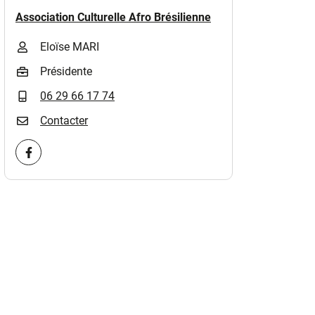
Association Culturelle Afro Brésilienne
)
Eloïse MARI
Présidente
06 29 66 17 74
Contacter
Visiter la page Facebook (nouvelle fenêtre)