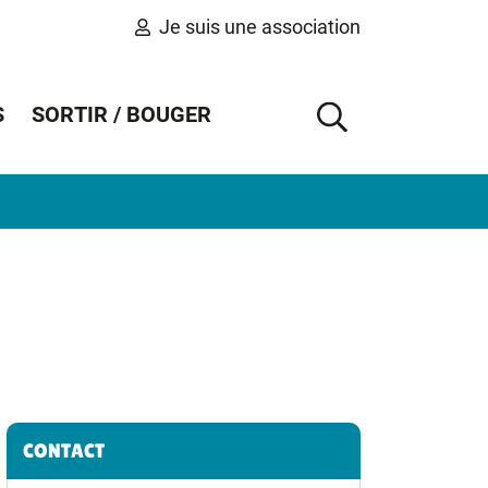
Je suis une association
S
SORTIR / BOUGER
AFFICHER 
Informations complémentaires
CONTACT