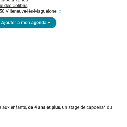
e des Colibris,
(ouverture dans un nouvel onglet
50 Villeneuve-lès-Maguelone
Ajouter à mon agenda
se aux enfants,
de 4 ans et plus
, un stage de capoeira* du