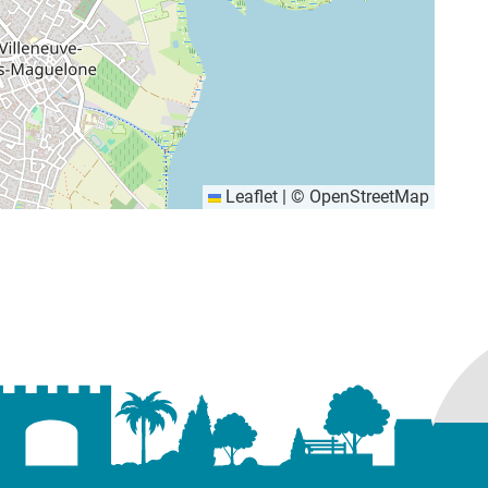
Leaflet
|
©
OpenStreetMap