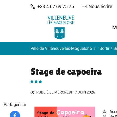
Gestion des traceurs
Aller
+33 4 67 69 75 75
Nous écrire
au
contenu
M
Ville de Villeneuve-lès-Maguelone
Sortir / 
Stage de capoeira
PUBLIÉ LE
MERCREDI 17 JUIN 2026
Partager sur
Asso
de 