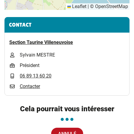
Leaflet
|
©
OpenStreetMap
Informations complémentaires
CONTACT
Section Taurine Villeneuvoise
Sylvain MESTRE
Président
06 89 13 60 20
Contacter
Cela pourrait vous intéresser
ANNULÉ