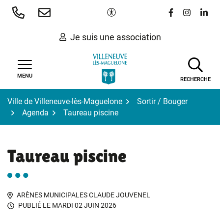
Gestion des traceurs
Aller
Paramètres d'accessibilité
Lien vers le 
Lien vers
Lien 
au
contenu
Je suis une association
MENU
RECHERCHE
Ville de Villeneuve-lès-Maguelone
Sortir / Bouger
Agenda
Taureau piscine
Taureau piscine
ARÈNES MUNICIPALES CLAUDE JOUVENEL
PUBLIÉ LE
MARDI 02 JUIN 2026