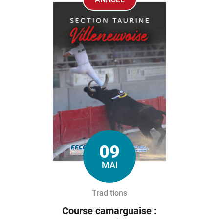
09
Le
MAI
Traditions
Course camarguaise :