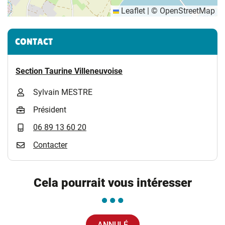
Leaflet
|
©
OpenStreetMap
Informations complémentaires
CONTACT
Section Taurine Villeneuvoise
Sylvain MESTRE
Président
06 89 13 60 20
Contacter
Cela pourrait vous intéresser
ANNULÉ