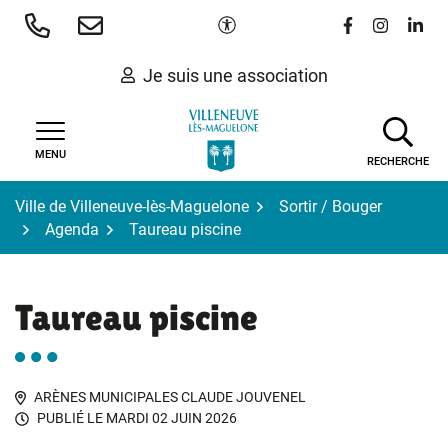
Gestion des traceurs
Aller
Paramètres d'accessibilité
Lien vers le 
Lien vers
Lien 
au
contenu
Je suis une association
MENU
RECHERCHE
Ville de Villeneuve-lès-Maguelone
Sortir / Bouger
Agenda
Taureau piscine
Taureau piscine
ARÈNES MUNICIPALES CLAUDE JOUVENEL
PUBLIÉ LE
MARDI 02 JUIN 2026