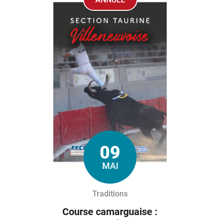
09
Le
MAI
Traditions
Course camarguaise :