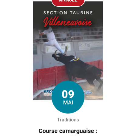
09
Le
MAI
Traditions
Course camarguaise :