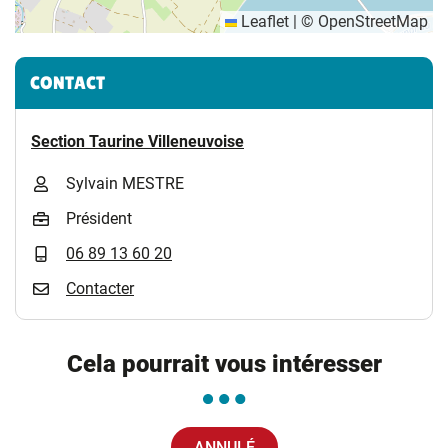
Leaflet
|
©
OpenStreetMap
Informations complémentaires
CONTACT
Section Taurine Villeneuvoise
Sylvain MESTRE
Président
06 89 13 60 20
Contacter
Cela pourrait vous intéresser
ANNULÉ