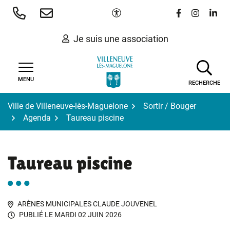
Gestion des traceurs
Aller
Paramètres d'accessibilité
Lien vers le 
Lien vers
Lien 
au
contenu
Je suis une association
MENU
RECHERCHE
Ville de Villeneuve-lès-Maguelone
Sortir / Bouger
Agenda
Taureau piscine
Taureau piscine
ARÈNES MUNICIPALES CLAUDE JOUVENEL
PUBLIÉ LE
MARDI 02 JUIN 2026