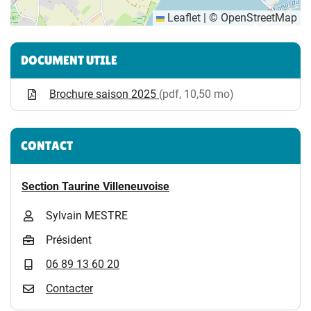
Leaflet
|
©
OpenStreetMap
Informations complémentaires
DOCUMENT UTILE
Brochure saison 2025
(pdf, 10,50 mo)
CONTACT
Section Taurine Villeneuvoise
Sylvain MESTRE
Président
06 89 13 60 20
Contacter