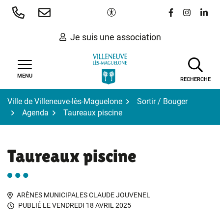
Gestion des traceurs
Aller
Paramètres d'accessibilité
Lien vers le 
Lien vers
Lien 
au
contenu
Je suis une association
MENU
RECHERCHE
Ville de Villeneuve-lès-Maguelone
Sortir / Bouger
Agenda
Taureaux piscine
Taureaux piscine
ARÈNES MUNICIPALES CLAUDE JOUVENEL
PUBLIÉ LE
VENDREDI 18 AVRIL 2025