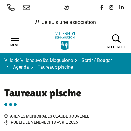
Gestion des traceurs
Aller
Paramètres d'accessibilité
Lien vers le 
Lien vers
Lien 
au
contenu
Je suis une association
MENU
RECHERCHE
Ville de Villeneuve-lès-Maguelone
Sortir / Bouger
Agenda
Taureaux piscine
Taureaux piscine
ARÈNES MUNICIPALES CLAUDE JOUVENEL
PUBLIÉ LE
VENDREDI 18 AVRIL 2025