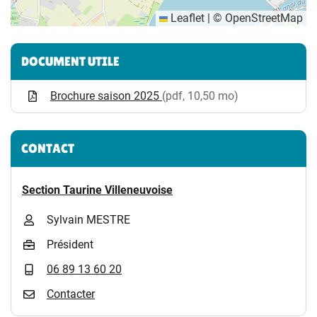
Leaflet
|
©
OpenStreetMap
Informations complémentaires
DOCUMENT UTILE
Brochure saison 2025
(pdf, 10,50 mo)
CONTACT
Section Taurine Villeneuvoise
Sylvain MESTRE
Président
06 89 13 60 20
Contacter