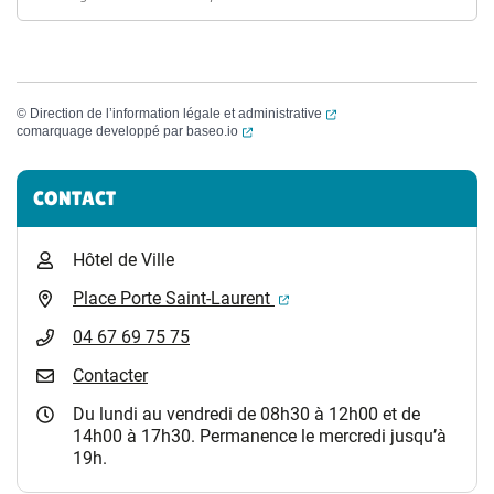
(ouverture dans un nouvel
©
Direction de l’information légale et administrative
(ouverture dans un nouvel onglet)
comarquage developpé par
baseo.io
Informations complémentaires
CONTACT
Hôtel de Ville
(ouverture dans un nouvel 
Place Porte Saint-Laurent
04 67 69 75 75
Contacter
Du lundi au vendredi de 08h30 à 12h00 et de
14h00 à 17h30. Permanence le mercredi jusqu’à
19h.