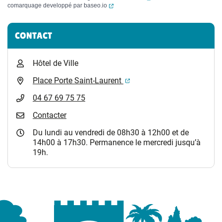
(ouverture dans un nouvel onglet)
comarquage developpé par
baseo.io
Informations complémentaires
CONTACT
Hôtel de Ville
(ouverture dans un nouvel 
Place Porte Saint-Laurent
04 67 69 75 75
Contacter
Du lundi au vendredi de 08h30 à 12h00 et de
14h00 à 17h30. Permanence le mercredi jusqu’à
19h.