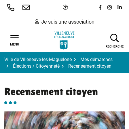
Gestion des traceurs
Aller
Paramètres d'accessibilité
Lien vers le 
Lien vers
Lien 
au
contenu
Je suis une association
MENU
RECHERCHE
Ville de Villeneuve-lès-Maguelone
Mes démarches
Élections / Citoyenneté
Recensement citoyen
Recensement citoyen