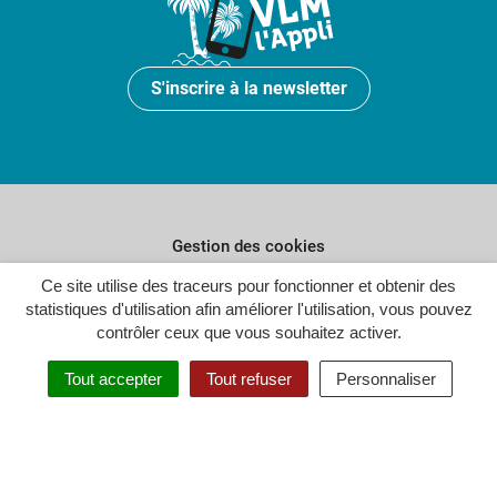
S'inscrire à la newsletter
Gestion des cookies
Plan du site
Ce site utilise des traceurs pour fonctionner et obtenir des
statistiques d'utilisation afin améliorer l'utilisation, vous pouvez
Politique de confidentialité
contrôler ceux que vous souhaitez activer.
Crédits
Tout accepter
Tout refuser
Personnaliser
Accessibilité : partiellement conforme
Inovagora (ouverture dans un n
Site réalisé par