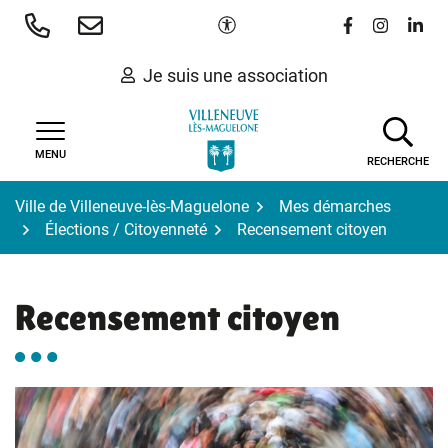
Gestion des traceurs
Aller
Paramètres d'accessibilité
Lien vers le 
Lien vers
Lien 
au
contenu
Je suis une association
MENU
RECHERCHE
Ville de Villeneuve-lès-Maguelone
Mes démarches
Élections / Citoyenneté
Recensement citoyen
Recensement citoyen