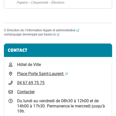
Papiers – Citoyenneté – Élections
(ouverture dans un nouvel
©
Direction de l’information légale et administrative
(ouverture dans un nouvel onglet)
comarquage developpé par
baseo.io
Informations complémentaires
CONTACT
Hôtel de Ville
(ouverture dans un nouvel 
Place Porte Saint-Laurent
04 67 69 75 75
Contacter
Du lundi au vendredi de 08h30 à 12h00 et de
14h00 à 17h30. Permanence le mercredi jusqu’à
19h.