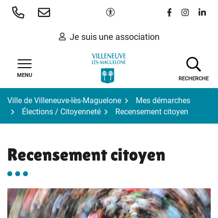
Gestion des traceurs
Aller
Paramètres d'accessibilité
Lien vers le 
Lien vers
Lien 
au
contenu
Je suis une association
MENU
RECHERCHE
Ville de Villeneuve-lès-Maguelone
Mes démarches
Élections / Citoyenneté
Recensement citoyen
Recensement citoyen