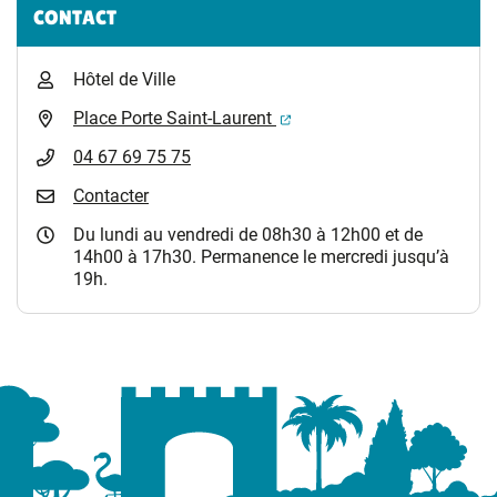
Informations complémentaires
CONTACT
Hôtel de Ville
(ouverture dans un nouvel 
Place Porte Saint-Laurent
04 67 69 75 75
Contacter
Du lundi au vendredi de 08h30 à 12h00 et de
14h00 à 17h30. Permanence le mercredi jusqu’à
19h.