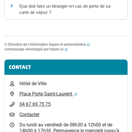
Que doit faire un étranger en cas de perte de sa
carte de séjour ?
(ouverture dans un nouvel
©
Direction de l’information légale et administrative
(ouverture dans un nouvel onglet)
comarquage developpé par
baseo.io
Informations complémentaires
CONTACT
Hôtel de Ville
(ouverture dans un nouvel 
Place Porte Saint-Laurent
04 67 69 75 75
Contacter
Du lundi au vendredi de 08h30 à 12h00 et de
14h00 à 17h30. Permanence le mercredi jusqu’à