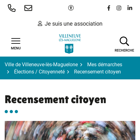
Gestion des traceurs
Aller
Paramètres d'accessibilité
Lien vers le 
Lien vers
Lien 
au
contenu
Je suis une association
MENU
RECHERCHE
Ville de Villeneuve-lès-Maguelone
Mes démarches
Élections / Citoyenneté
Recensement citoyen
Recensement citoyen