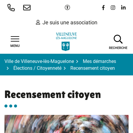
Gestion des traceurs
Aller
Paramètres d'accessibilité
Lien vers le 
Lien vers
Lien 
au
contenu
Je suis une association
MENU
RECHERCHE
Ville de Villeneuve-lès-Maguelone
Mes démarches
Élections / Citoyenneté
Recensement citoyen
Recensement citoyen