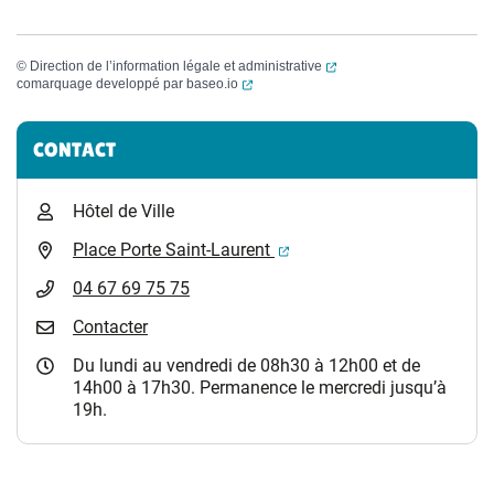
(ouverture dans un nouvel
©
Direction de l’information légale et administrative
(ouverture dans un nouvel onglet)
comarquage developpé par
baseo.io
Informations complémentaires
CONTACT
Hôtel de Ville
(ouverture dans un nouvel 
Place Porte Saint-Laurent
04 67 69 75 75
Contacter
Du lundi au vendredi de 08h30 à 12h00 et de
14h00 à 17h30. Permanence le mercredi jusqu’à
19h.