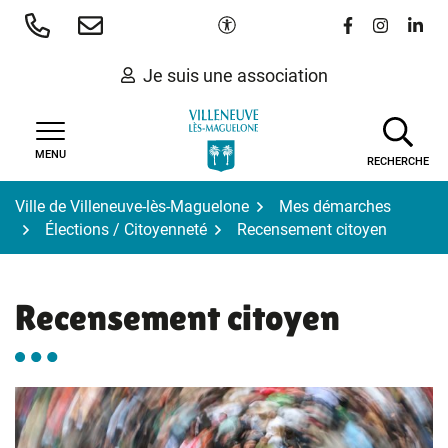
Gestion des traceurs
Aller
Paramètres d'accessibilité
Lien vers le 
Lien vers
Lien 
au
contenu
Je suis une association
MENU
RECHERCHE
Ville de Villeneuve-lès-Maguelone
Mes démarches
Élections / Citoyenneté
Recensement citoyen
Recensement citoyen