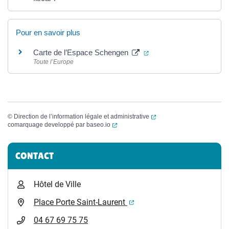
Pour en savoir plus
(ouverture dans un nouv
Carte de l’Espace Schengen
Toute l’Europe
(ouverture dans un nouvel
©
Direction de l’information légale et administrative
(ouverture dans un nouvel onglet)
comarquage developpé par
baseo.io
Informations complémentaires
CONTACT
Hôtel de Ville
(ouverture dans un nouvel 
Place Porte Saint-Laurent
04 67 69 75 75