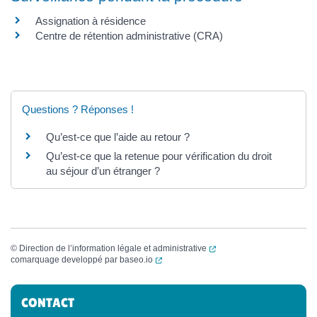
Assignation à résidence
Centre de rétention administrative (CRA)
Questions ? Réponses !
Qu’est-ce que l’aide au retour ?
Qu’est-ce que la retenue pour vérification du droit
au séjour d’un étranger ?
(ouverture dans un nouvel
©
Direction de l’information légale et administrative
(ouverture dans un nouvel onglet)
comarquage developpé par
baseo.io
Informations complémentaires
CONTACT