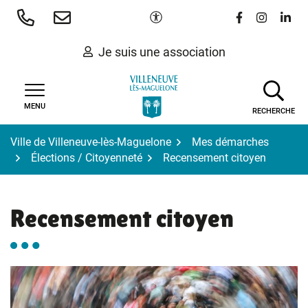
Gestion des traceurs
Aller
Paramètres d'accessibilité
Lien vers le 
Lien vers
Lien 
au
contenu
Je suis une association
MENU
RECHERCHE
Ville de Villeneuve-lès-Maguelone
Mes démarches
Élections / Citoyenneté
Recensement citoyen
Recensement citoyen