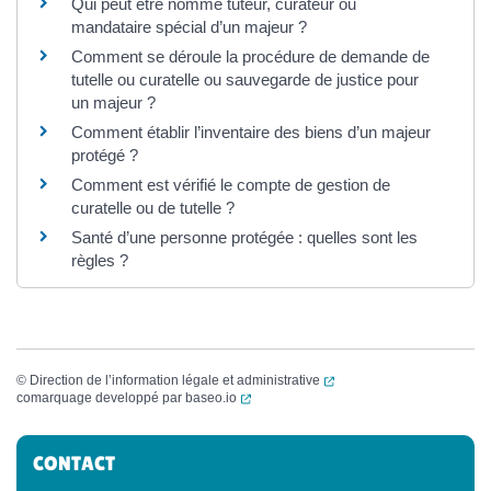
Qui peut être nommé tuteur, curateur ou
mandataire spécial d’un majeur ?
Comment se déroule la procédure de demande de
tutelle ou curatelle ou sauvegarde de justice pour
un majeur ?
Comment établir l’inventaire des biens d’un majeur
protégé ?
Comment est vérifié le compte de gestion de
curatelle ou de tutelle ?
Santé d’une personne protégée : quelles sont les
règles ?
(ouverture dans un nouvel
©
Direction de l’information légale et administrative
(ouverture dans un nouvel onglet)
comarquage developpé par
baseo.io
Informations complémentaires
CONTACT