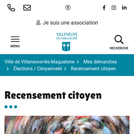
Gestion des traceurs
Aller
Paramètres d'accessibilité
Lien vers le 
Lien vers
Lien 
au
contenu
Je suis une association
MENU
RECHERCHE
Ville de Villeneuve-lès-Maguelone
Mes démarches
Élections / Citoyenneté
Recensement citoyen
Recensement citoyen