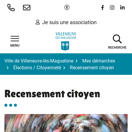
Gestion des traceurs
Aller
Paramètres d'accessibilité
Lien vers le 
Lien vers
Lien 
au
contenu
Je suis une association
MENU
RECHERCHE
Ville de Villeneuve-lès-Maguelone
Mes démarches
Élections / Citoyenneté
Recensement citoyen
Recensement citoyen