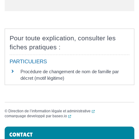
Pour toute explication, consulter les
fiches pratiques :
PARTICULIERS
Procédure de changement de nom de famille par
décret (motif légitime)
(ouverture dans un nouvel
©
Direction de l’information légale et administrative
(ouverture dans un nouvel onglet)
comarquage developpé par
baseo.io
Informations complémentaires
CONTACT