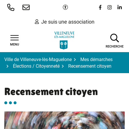
Gestion des traceurs
Aller
Paramètres d'accessibilité
Lien vers le 
Lien vers
Lien 
au
contenu
Je suis une association
MENU
RECHERCHE
Ville de Villeneuve-lès-Maguelone
Mes démarches
Élections / Citoyenneté
Recensement citoyen
Recensement citoyen