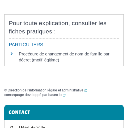
Pour toute explication, consulter les
fiches pratiques :
PARTICULIERS
Procédure de changement de nom de famille par
décret (motif légitime)
(ouverture dans un nouvel
©
Direction de l’information légale et administrative
(ouverture dans un nouvel onglet)
comarquage developpé par
baseo.io
Informations complémentaires
CONTACT