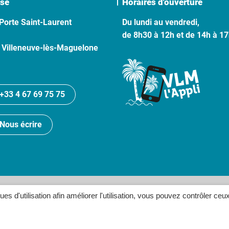
se
Horaires d'ouverture
Porte Saint-Laurent
Du lundi au vendredi,
de 8h30 à 12h et de 14h à 1
 Villeneuve-lès-Maguelone
+33 4 67 69 75 75
Nous écrire
lan du site
Politique de confidentialité
Crédits
Accessibilité
ques d'utilisation afin améliorer l'utilisation, vous pouvez contrôler ceu
Inovagora (ouverture dans un n
Site réalisé par