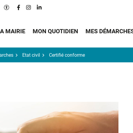
Lien vers le compte Facebook
Lien vers le compte Instagram
Lien vers le compte Linkedin
Paramètres d'accessibilité
A MAIRIE
MON QUOTIDIEN
MES DÉMARCHE
arches
Etat civil
Certifié conforme