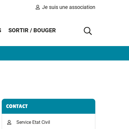
Je suis une association
S
SORTIR / BOUGER
AFFICHER 
Informations complémentaires
CONTACT
Service Etat Civil