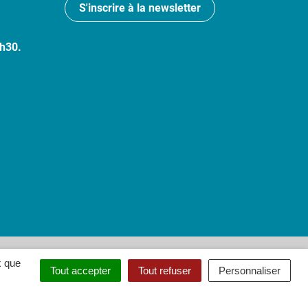
S'inscrire à la newsletter
7h30.
 : partiellement conforme
x que
Tout accepter
Tout refuser
Personnaliser
ouvel onglet)