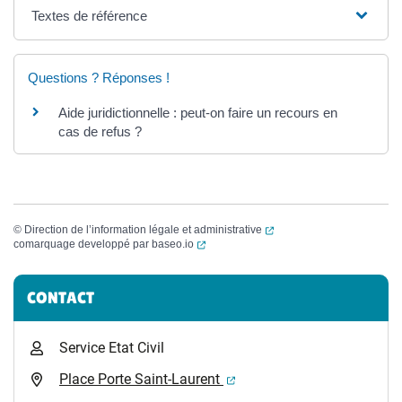
Textes de référence
Questions ? Réponses !
Aide juridictionnelle : peut-on faire un recours en
cas de refus ?
(ouverture dans un nouvel
©
Direction de l’information légale et administrative
(ouverture dans un nouvel onglet)
comarquage developpé par
baseo.io
Informations complémentaires
CONTACT
Service Etat Civil
(ouverture dans un nouvel 
Place Porte Saint-Laurent