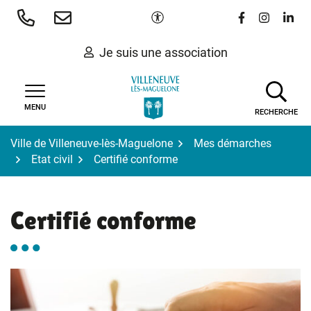
Gestion des traceurs
Aller
Paramètres d'accessibilité
Lien vers le 
Lien vers
Lien 
au
contenu
Je suis une association
MENU
RECHERCHE
Ville de Villeneuve-lès-Maguelone
Mes démarches
Etat civil
Certifié conforme
Certifié conforme