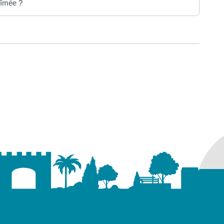
bîmée ?
ure dans un nouvel onglet)
uvel onglet)