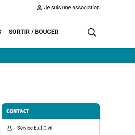
Je suis une association
S
SORTIR / BOUGER
AFFICHER 
Informations complémentaires
CONTACT
Service Etat Civil