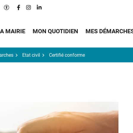
Lien vers le compte Facebook
Lien vers le compte Instagram
Lien vers le compte Linkedin
Paramètres d'accessibilité
A MAIRIE
MON QUOTIDIEN
MES DÉMARCHE
arches
Etat civil
Certifié conforme