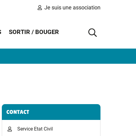
Je suis une association
S
SORTIR / BOUGER
AFFICHER 
Informations complémentaires
CONTACT
Service Etat Civil