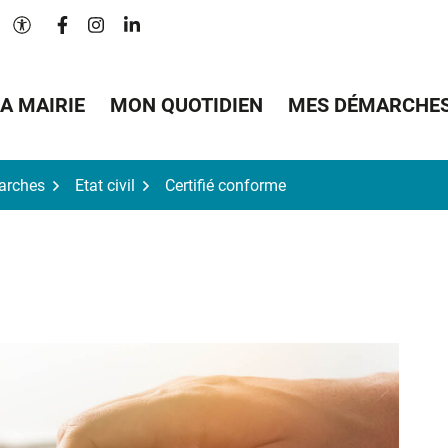
Lien vers le compte Facebook
Lien vers le compte Instagram
Lien vers le compte Linkedin
Paramètres d'accessibilité
A MAIRIE
MON QUOTIDIEN
MES DÉMARCHE
arches
Etat civil
Certifié conforme