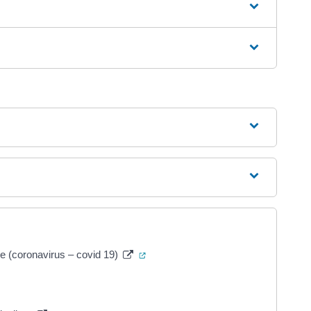
(ouverture dans un nouvel onglet)
re (coronavirus – covid 19)
ouvel onglet)