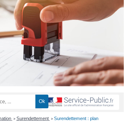
mation
Surendettement
Surendettement : plan
>
>