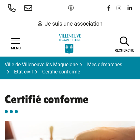
Gestion des traceurs
Aller
Paramètres d'accessibilité
Lien vers le 
Lien vers
Lien 
au
contenu
Je suis une association
MENU
RECHERCHE
Ville de Villeneuve-lès-Maguelone
Mes démarches
Etat civil
Certifié conforme
Certifié conforme