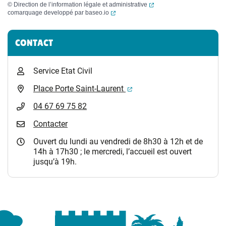
(ouverture dans un nouvel
©
Direction de l’information légale et administrative
(ouverture dans un nouvel onglet)
comarquage developpé par
baseo.io
Informations complémentaires
CONTACT
Service Etat Civil
(ouverture dans un nouvel 
Place Porte Saint-Laurent
04 67 69 75 82
Contacter
Ouvert du lundi au vendredi de 8h30 à 12h et de
14h à 17h30 ; le mercredi, l’accueil est ouvert
jusqu’à 19h.