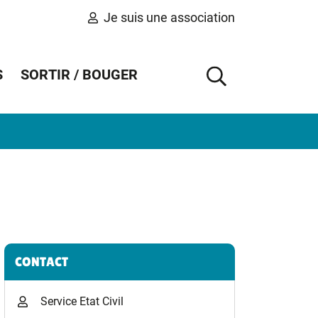
Je suis une association
S
SORTIR / BOUGER
AFFICHER 
Informations complémentaires
CONTACT
Service Etat Civil