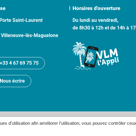
se
Horaires d'ouverture
Porte Saint-Laurent
Du lundi au vendredi,
de 8h30 à 12h et de 14h à 1
 Villeneuve-lès-Maguelone
+33 4 67 69 75 75
Nous écrire
lan du site
Politique de confidentialité
Crédits
Accessibilité
ques d'utilisation afin améliorer l'utilisation, vous pouvez contrôler ceu
Inovagora (ouverture dans un n
Site réalisé par