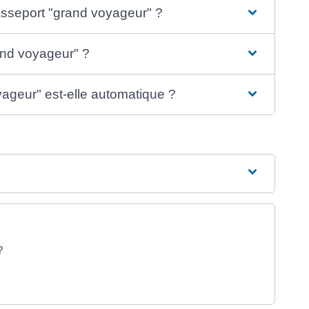
asseport "grand voyageur" ?
and voyageur" ?
yageur" est-elle automatique ?
?