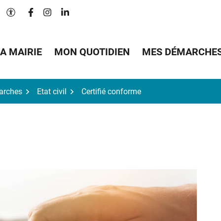
Lien vers le compte Facebook
Lien vers le compte Instagram
Lien vers le compte Linkedin
Paramètres d'accessibilité
A MAIRIE
MON QUOTIDIEN
MES DÉMARCHE
arches
Etat civil
Certifié conforme