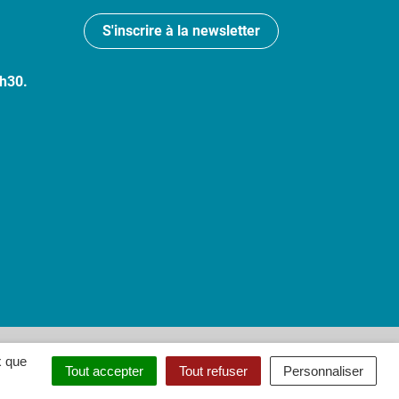
S'inscrire à la newsletter
7h30.
 : partiellement conforme
x que
Tout accepter
Tout refuser
Personnaliser
ouvel onglet)