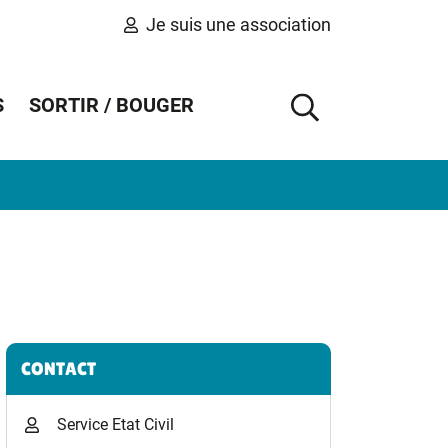
Je suis une association
S
SORTIR / BOUGER
AFFICHER 
Informations complémentaires
CONTACT
Service Etat Civil