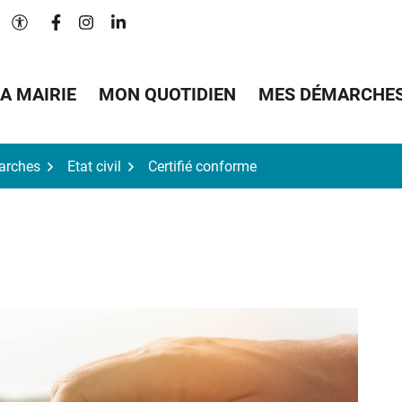
Lien vers le compte Facebook
Lien vers le compte Instagram
Lien vers le compte Linkedin
Paramètres d'accessibilité
A MAIRIE
MON QUOTIDIEN
MES DÉMARCHE
arches
Etat civil
Certifié conforme