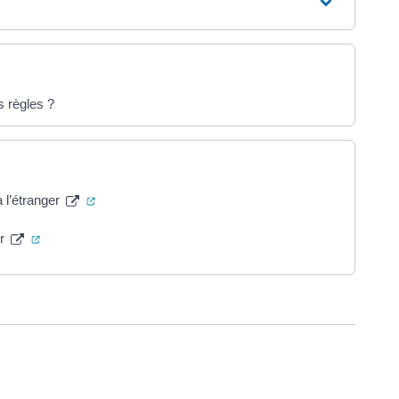
s règles ?
(ouverture dans un nouvel onglet)
 l’étranger
(ouverture dans un nouvel onglet)
er
ure dans un nouvel onglet)
uvel onglet)