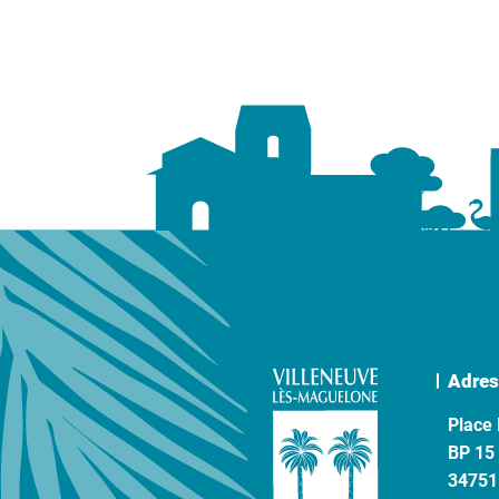
Adres
Place 
BP 15
34751