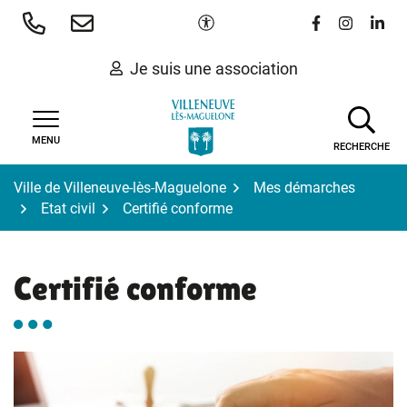
Gestion des traceurs
Aller
Paramètres d'accessibilité
Lien vers le 
Lien vers
Lien 
au
contenu
Je suis une association
MENU
RECHERCHE
Ville de Villeneuve-lès-Maguelone
Mes démarches
Etat civil
Certifié conforme
Certifié conforme