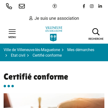
Gestion des traceurs
Aller
Paramètres d'accessibilité
Lien vers le 
Lien vers
Lien 
au
contenu
Je suis une association
MENU
RECHERCHE
Ville de Villeneuve-lès-Maguelone
Mes démarches
Etat civil
Certifié conforme
Certifié conforme