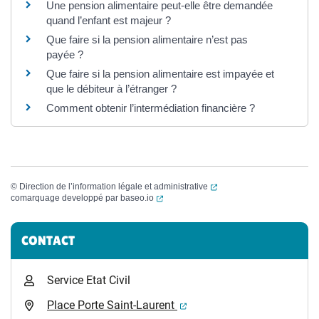
Une pension alimentaire peut-elle être demandée
quand l’enfant est majeur ?
Que faire si la pension alimentaire n’est pas
payée ?
Que faire si la pension alimentaire est impayée et
que le débiteur à l’étranger ?
Comment obtenir l’intermédiation financière ?
(ouverture dans un nouvel
©
Direction de l’information légale et administrative
(ouverture dans un nouvel onglet)
comarquage developpé par
baseo.io
Informations complémentaires
CONTACT
Service Etat Civil
(ouverture dans un nouvel 
Place Porte Saint-Laurent