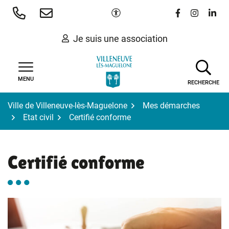
Gestion des traceurs
Aller
Paramètres d'accessibilité
Lien vers le 
Lien vers
Lien 
au
contenu
Je suis une association
MENU
RECHERCHE
Ville de Villeneuve-lès-Maguelone
Mes démarches
Etat civil
Certifié conforme
Certifié conforme