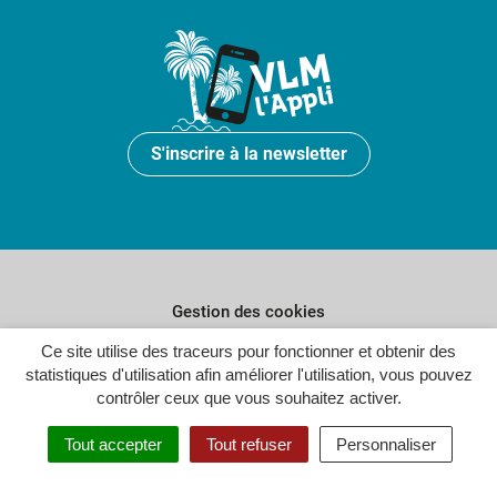
S'inscrire à la newsletter
Gestion des cookies
Plan du site
Ce site utilise des traceurs pour fonctionner et obtenir des
statistiques d'utilisation afin améliorer l'utilisation, vous pouvez
Politique de confidentialité
contrôler ceux que vous souhaitez activer.
Crédits
Tout accepter
Tout refuser
Personnaliser
Accessibilité : partiellement conforme