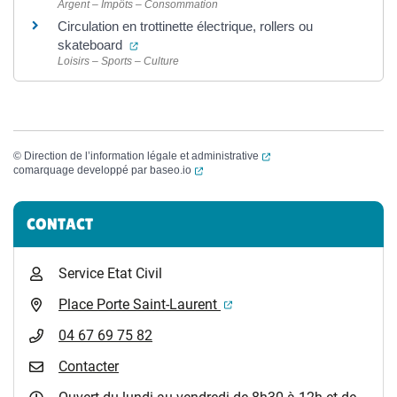
Argent – Impôts – Consommation
Circulation en trottinette électrique, rollers ou
(ouverture dans un nouvel onglet)
skateboard
Loisirs – Sports – Culture
(ouverture dans un nouvel
©
Direction de l’information légale et administrative
(ouverture dans un nouvel onglet)
comarquage developpé par
baseo.io
Informations complémentaires
CONTACT
Service Etat Civil
(ouverture dans un nouvel 
Place Porte Saint-Laurent
04 67 69 75 82
Contacter