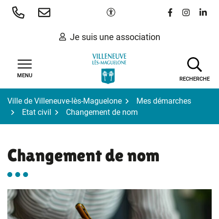
Gestion des traceurs
Aller
Paramètres d'accessibilité
Lien vers le 
Lien vers
Lien 
au
contenu
Je suis une association
MENU
RECHERCHE
Ville de Villeneuve-lès-Maguelone
Mes démarches
Etat civil
Changement de nom
Changement de nom