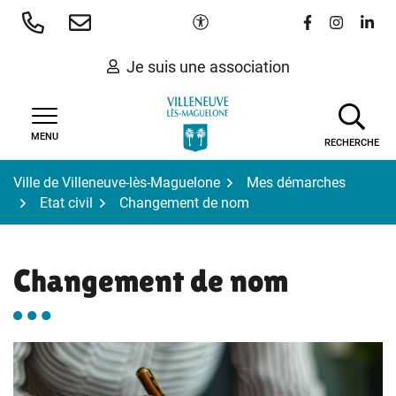
Gestion des traceurs
Aller
Paramètres d'accessibilité
Lien vers le 
Lien vers
Lien 
au
contenu
Je suis une association
MENU
RECHERCHE
Ville de Villeneuve-lès-Maguelone
Mes démarches
Etat civil
Changement de nom
Changement de nom