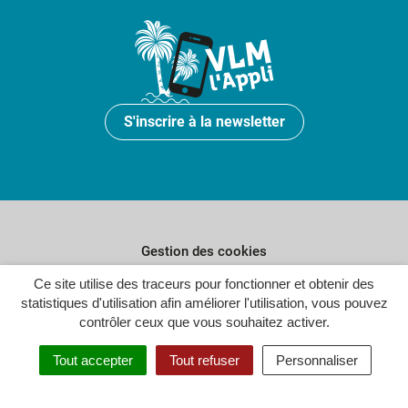
S'inscrire à la newsletter
Gestion des cookies
Plan du site
Ce site utilise des traceurs pour fonctionner et obtenir des
statistiques d'utilisation afin améliorer l'utilisation, vous pouvez
Politique de confidentialité
contrôler ceux que vous souhaitez activer.
Crédits
Tout accepter
Tout refuser
Personnaliser
Accessibilité : partiellement conforme