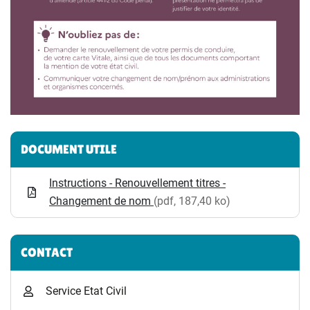
Informations complémentaires
DOCUMENT UTILE
Instructions - Renouvellement titres -
Changement de nom
(pdf, 187,40 ko)
CONTACT
Service Etat Civil