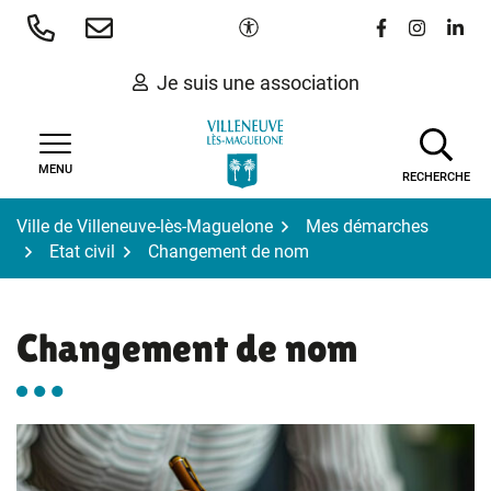
Gestion des traceurs
Aller
Paramètres d'accessibilité
Lien vers le 
Lien vers
Lien 
au
contenu
Je suis une association
MENU
RECHERCHE
Ville de Villeneuve-lès-Maguelone
Mes démarches
Etat civil
Changement de nom
Changement de nom