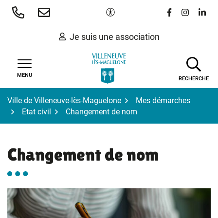
Gestion des traceurs
Aller
Paramètres d'accessibilité
Lien vers le 
Lien vers
Lien 
au
contenu
Je suis une association
MENU
RECHERCHE
Ville de Villeneuve-lès-Maguelone
Mes démarches
Etat civil
Changement de nom
Changement de nom