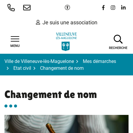
Gestion des traceurs
Aller
Paramètres d'accessibilité
Lien vers le 
Lien vers
Lien 
au
contenu
Je suis une association
MENU
RECHERCHE
Ville de Villeneuve-lès-Maguelone
Mes démarches
Etat civil
Changement de nom
Changement de nom