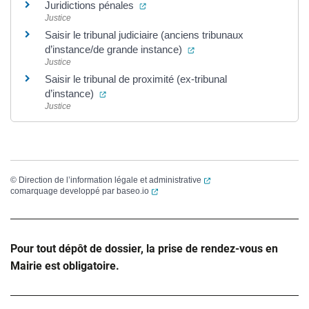
(ouverture dans un nouvel onglet)
Juridictions pénales
Justice
Saisir le tribunal judiciaire (anciens tribunaux
(ouverture dans un nouvel
d’instance/de grande instance)
Justice
Saisir le tribunal de proximité (ex-tribunal
(ouverture dans un nouvel onglet)
d’instance)
Justice
(ouverture dans un nouvel
©
Direction de l’information légale et administrative
(ouverture dans un nouvel onglet)
comarquage developpé par
baseo.io
Pour tout dépôt de dossier, la prise de rendez-vous en
Mairie est obligatoire.