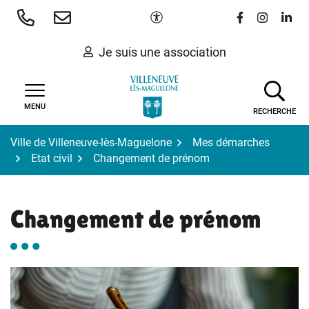
Gestion des traceurs
Aller
Paramètres d'accessibilité
Lien vers le 
Lien vers
Lien 
au
contenu
Je suis une association
MENU
RECHERCHE
Ville de Villeneuve-lès-Maguelone
Mes démarches
Etat civil
Changement de prénom
Changement de prénom