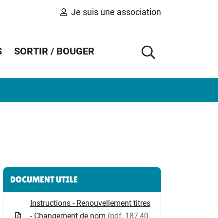
Je suis une association
S
SORTIR / BOUGER
AFFICHER 
Informations complémentaires
DOCUMENT UTILE
Instructions - Renouvellement titres
- Changement de nom
(pdf, 187,40