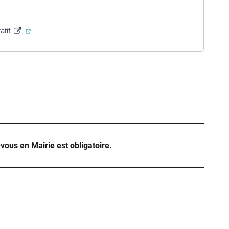
(ouverture dans un nouvel onglet)
atif
ure dans un nouvel onglet)
uvel onglet)
-vous en Mairie est obligatoire.