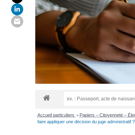
Accueil particuliers
Papiers – Citoyenneté – Éle
>
faire appliquer une décision du juge administratif ?