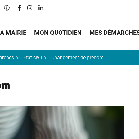
Lien vers le compte Facebook
Lien vers le compte Instagram
Lien vers le compte Linkedin
Paramètres d'accessibilité
A MAIRIE
MON QUOTIDIEN
MES DÉMARCHE
arches
Etat civil
Changement de prénom
om