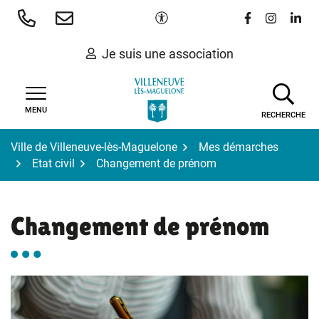
Gestion des traceurs
Aller
Paramètres d'accessibilité
Lien vers le 
Lien vers
Lien 
au
contenu
Je suis une association
MENU
RECHERCHE
Ville de Villeneuve-lès-Maguelone
Mes démarches
Etat civil
Changement de prénom
Changement de prénom