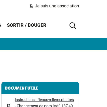
Je suis une association
S
SORTIR / BOUGER
AFFICHER 
Informations complémentaires
DOCUMENT UTILE
Instructions - Renouvellement titres
- Changement de nom
(pdf, 187,40