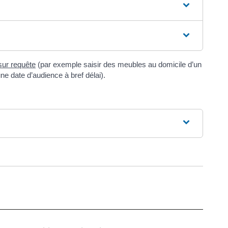
ur requête
(par exemple saisir des meubles au domicile d’un
une date d’audience à bref délai).
ure dans un nouvel onglet)
uvel onglet)