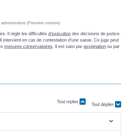
t administrative (Première ministre)
e. Il règle les difficultés
d’exécution
des décisions de justice.
 Il intervient en cas de contestation d’une saisie. Ce juge peut
des
mesures conservatoires
. Il est saisi par
assignation
ou par
Tout déplier
Tout replier