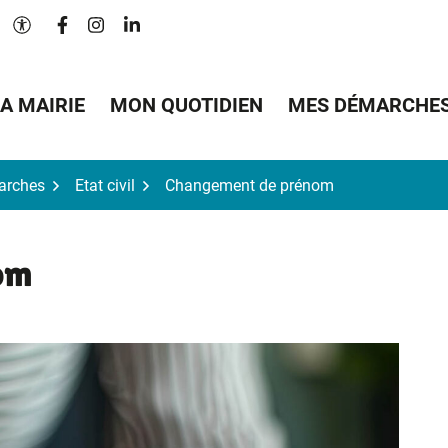
Lien vers le compte Facebook
Lien vers le compte Instagram
Lien vers le compte Linkedin
Paramètres d'accessibilité
A MAIRIE
MON QUOTIDIEN
MES DÉMARCHE
arches
Etat civil
Changement de prénom
om