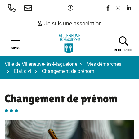
Gestion des traceurs
Aller
Paramètres d'accessibilité
Lien vers le 
Lien vers
Lien 
au
contenu
Je suis une association
MENU
RECHERCHE
Ville de Villeneuve-lès-Maguelone
Mes démarches
Etat civil
Changement de prénom
Changement de prénom