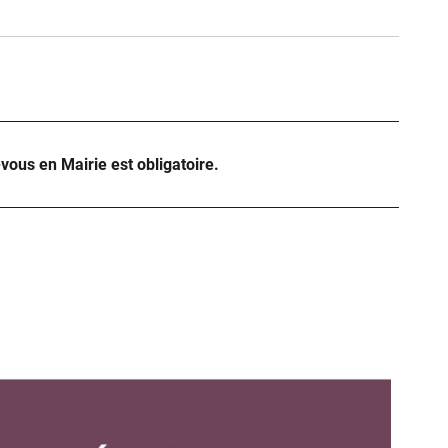
ure dans un nouvel onglet)
uvel onglet)
-vous en Mairie est obligatoire.