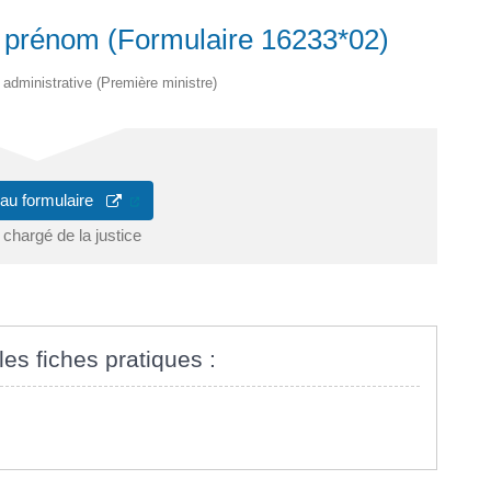
prénom (Formulaire 16233*02)
t administrative (Première ministre)
(ouverture dans un nouvel onglet)
 au formulaire
 chargé de la justice
les fiches pratiques :