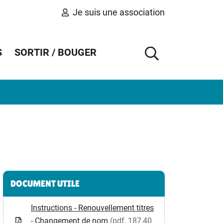
Je suis une association
S
SORTIR / BOUGER
AFFICHER 
Informations complémentaires
DOCUMENT UTILE
Instructions - Renouvellement titres
- Changement de nom
(pdf, 187,40