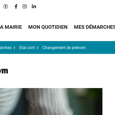
Lien vers le compte Facebook
Lien vers le compte Instagram
Lien vers le compte Linkedin
Paramètres d'accessibilité
A MAIRIE
MON QUOTIDIEN
MES DÉMARCHE
arches
Etat civil
Changement de prénom
om