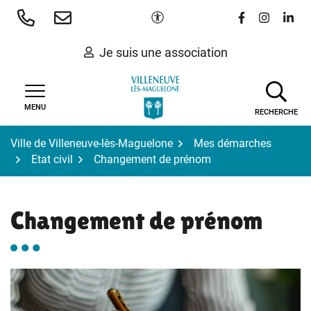
Gestion des traceurs
Aller
Paramètres d'accessibilité
Lien vers le 
Lien vers
Lien 
au
contenu
Je suis une association
MENU
RECHERCHE
Ville de Villeneuve-lès-Maguelone
Mes démarches
Etat civil
Changement de prénom
Changement de prénom