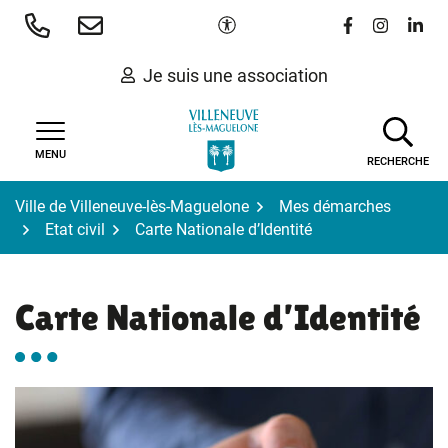
Gestion des traceurs
Aller
Paramètres d'accessibilité
Lien vers le 
Lien vers
Lien 
au
contenu
Je suis une association
MENU
RECHERCHE
Ville de Villeneuve-lès-Maguelone
Mes démarches
Etat civil
Carte Nationale d’Identité
Carte Nationale d’Identité