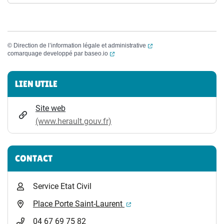
(ouverture dans un nouvel
©
Direction de l’information légale et administrative
(ouverture dans un nouvel onglet)
comarquage developpé par
baseo.io
Informations complémentaires
LIEN UTILE
Site web
(www.herault.gouv.fr)
CONTACT
Service Etat Civil
(ouverture dans un nouvel 
Place Porte Saint-Laurent
04 67 69 75 82