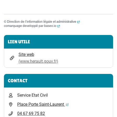
(ouverture dans un nouvel
©
Direction de l’information légale et administrative
(ouverture dans un nouvel onglet)
comarquage developpé par
baseo.io
Informations complémentaires
LIEN UTILE
Site web
(www.herault.gouv.fr)
CONTACT
Service Etat Civil
(ouverture dans un nouvel 
Place Porte Saint-Laurent
04 67 69 75 82