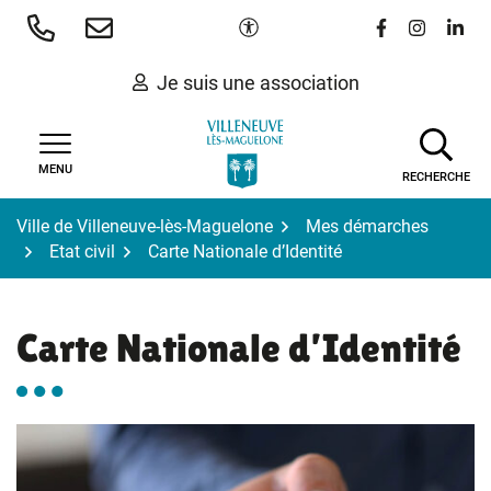
Gestion des traceurs
Aller
Paramètres d'accessibilité
Lien vers le 
Lien vers
Lien 
au
contenu
Je suis une association
MENU
RECHERCHE
Ville de Villeneuve-lès-Maguelone
Mes démarches
Etat civil
Carte Nationale d’Identité
Carte Nationale d’Identité