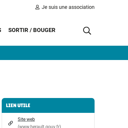
Je suis une association
S
SORTIR / BOUGER
AFFICHER 
Informations complémentaires
LIEN UTILE
Site web
(www.herault.gouv.fr)