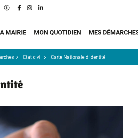
Lien vers le compte Facebook
Lien vers le compte Instagram
Lien vers le compte Linkedin
Paramètres d'accessibilité
A MAIRIE
MON QUOTIDIEN
MES DÉMARCHE
arches
Etat civil
Carte Nationale d’Identité
ntité