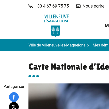
Gestion des traceurs
Aller
+33 4 67 69 75 75
Nous écrire
au
contenu
M
Ville de Villeneuve-lès-Maguelone
Mes dém
Carte Nationale d’Ide
Partager sur