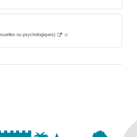
(ouverture dans un nouvel onglet)
exuelles ou psychologiques)
ure dans un nouvel onglet)
uvel onglet)