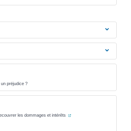
 un préjudice ?
(ouverture dans un nouvel ongle
 recouvrer les dommages et intérêts
uverture dans un nouvel onglet)