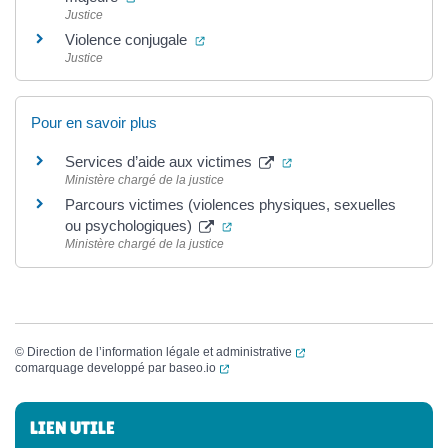
Justice
(ouverture dans un nouvel onglet)
Violence conjugale
Justice
Pour en savoir plus
(ouverture dans un nouv
Services d’aide aux victimes
Ministère chargé de la justice
Parcours victimes (violences physiques, sexuelles
(ouverture dans un nouvel onglet
ou psychologiques)
Ministère chargé de la justice
(ouverture dans un nouvel
©
Direction de l’information légale et administrative
(ouverture dans un nouvel onglet)
comarquage developpé par
baseo.io
Informations complémentaires
LIEN UTILE