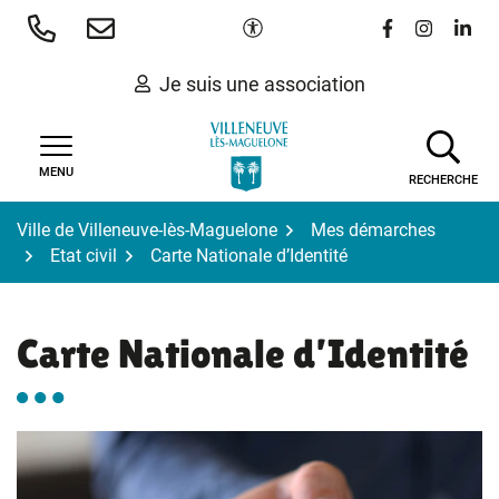
Gestion des traceurs
Aller
Paramètres d'accessibilité
Lien vers le 
Lien vers
Lien 
au
contenu
Je suis une association
MENU
RECHERCHE
Ville de Villeneuve-lès-Maguelone
Mes démarches
Etat civil
Carte Nationale d’Identité
Carte Nationale d’Identité