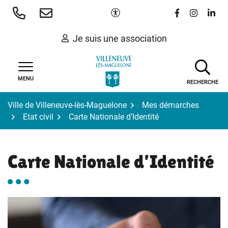
Gestion des traceurs
Aller
Paramètres d'accessibilité
Lien vers le 
Lien vers
Lien 
au
contenu
Je suis une association
MENU
RECHERCHE
Ville de Villeneuve-lès-Maguelone
Mes démarches
Etat civil
Carte Nationale d’Identité
Carte Nationale d’Identité