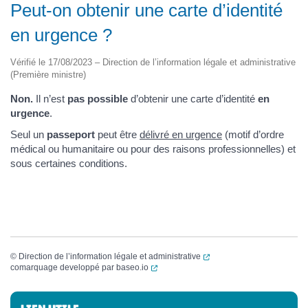
Peut-on obtenir une carte d’identité
en urgence ?
Vérifié le 17/08/2023 – Direction de l’information légale et administrative
(Première ministre)
Non.
Il n’est
pas possible
d’obtenir une carte d’identité
en
urgence
.
Seul un
passeport
peut être
délivré en urgence
(motif d’ordre
médical ou humanitaire ou pour des raisons professionnelles) et
sous certaines conditions.
(ouverture dans un nouvel
©
Direction de l’information légale et administrative
(ouverture dans un nouvel onglet)
comarquage developpé par
baseo.io
Informations complémentaires