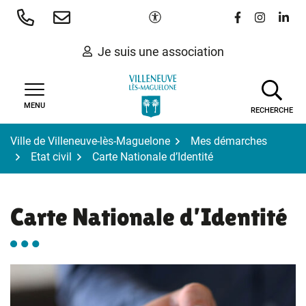
Gestion des traceurs
Aller
Paramètres d'accessibilité
Lien vers le 
Lien vers
Lien 
au
contenu
Je suis une association
MENU
RECHERCHE
Ville de Villeneuve-lès-Maguelone
Mes démarches
Etat civil
Carte Nationale d’Identité
Carte Nationale d’Identité