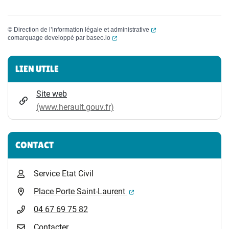
(ouverture dans un nouvel
©
Direction de l’information légale et administrative
(ouverture dans un nouvel onglet)
comarquage developpé par
baseo.io
Informations complémentaires
LIEN UTILE
Site web
(www.herault.gouv.fr)
CONTACT
Service Etat Civil
(ouverture dans un nouvel 
Place Porte Saint-Laurent
04 67 69 75 82
Contacter