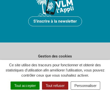
S'inscrire à la newsletter
Gestion des cookies
Ce site utilise des traceurs pour fonctionner et obtenir des
Plan du site
statistiques d'utilisation afin améliorer l'utilisation, vous pouvez
Politique de confidentialité
contrôler ceux que vous souhaitez activer.
Crédits
Tout accepter
Tout refuser
Personnaliser
Accessibilité : partiellement conforme
Inovagora (ouverture dans un n
Site réalisé par