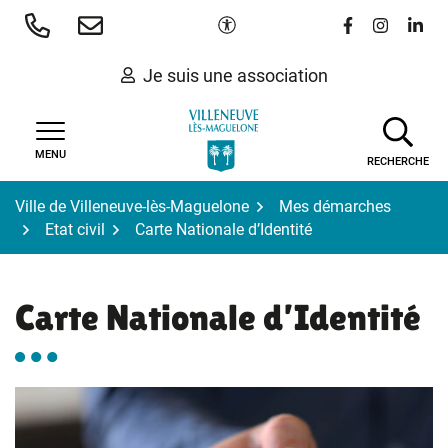
Gestion des traceurs
Aller
Paramètres d'accessibilité
Lien vers le 
Lien vers
Lien 
au
contenu
Je suis une association
MENU
RECHERCHE
Ville de Villeneuve-lès-Maguelone
Mes démarches
Etat civil
Carte Nationale d’Identité
Carte Nationale d’Identité