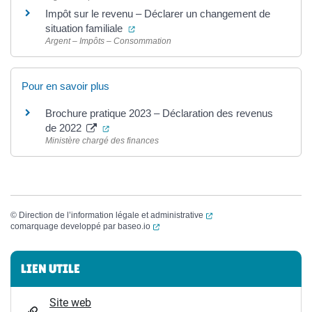
Impôt sur le revenu – Déclarer un changement de
(ouverture dans un nouvel onglet)
situation familiale
Argent – Impôts – Consommation
Pour en savoir plus
Brochure pratique 2023 – Déclaration des revenus
(ouverture dans un nouvel onglet)
de 2022
Ministère chargé des finances
(ouverture dans un nouvel
©
Direction de l’information légale et administrative
(ouverture dans un nouvel onglet)
comarquage developpé par
baseo.io
Informations complémentaires
LIEN UTILE
Site web