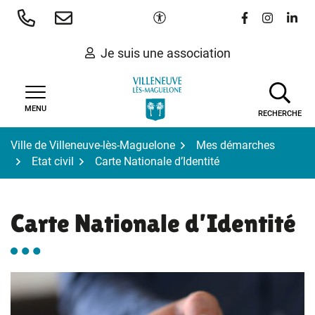
Gestion des traceurs
Aller
Paramètres d'accessibilité
Lien vers le 
Lien vers
Lien 
au
contenu
Je suis une association
MENU
RECHERCHE
Ville de Villeneuve-lès-Maguelone
Mes démarches
Etat civil
Carte Nationale d’Identité
Carte Nationale d’Identité