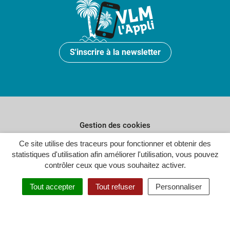
S'inscrire à la newsletter
Gestion des cookies
Ce site utilise des traceurs pour fonctionner et obtenir des
Plan du site
statistiques d'utilisation afin améliorer l'utilisation, vous pouvez
Politique de confidentialité
contrôler ceux que vous souhaitez activer.
Crédits
Tout accepter
Tout refuser
Personnaliser
Accessibilité : partiellement conforme
Inovagora (ouverture dans un n