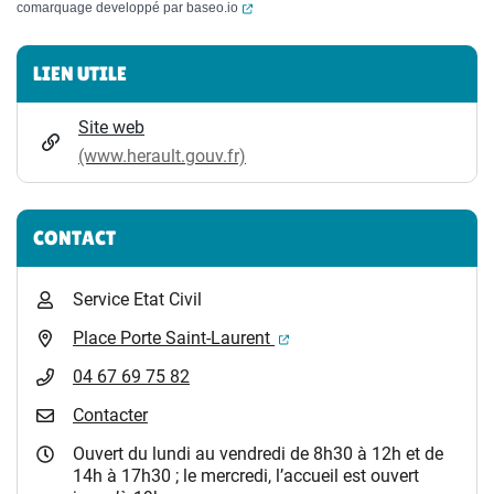
(ouverture dans un nouvel onglet)
comarquage developpé par
baseo.io
Informations complémentaires
LIEN UTILE
Site web
(www.herault.gouv.fr)
CONTACT
Service Etat Civil
(ouverture dans un nouvel 
Place Porte Saint-Laurent
04 67 69 75 82
Contacter
Ouvert du lundi au vendredi de 8h30 à 12h et de
14h à 17h30 ; le mercredi, l’accueil est ouvert