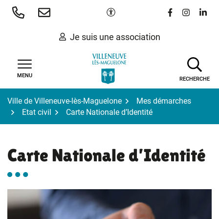
Gestion des traceurs
Aller
Paramètres d'accessibilité
Lien vers le 
Lien vers
Lien 
au
contenu
Je suis une association
MENU
RECHERCHE
Ville de Villeneuve-lès-Maguelone
Mes démarches
Etat civil
Carte Nationale d’Identité
Carte Nationale d’Identité