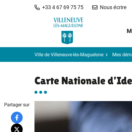
Gestion des traceurs
Aller
+33 4 67 69 75 75
Nous écrire
au
contenu
M
Ville de Villeneuve-lès-Maguelone
Mes dém
Carte Nationale d’Ide
Partager sur