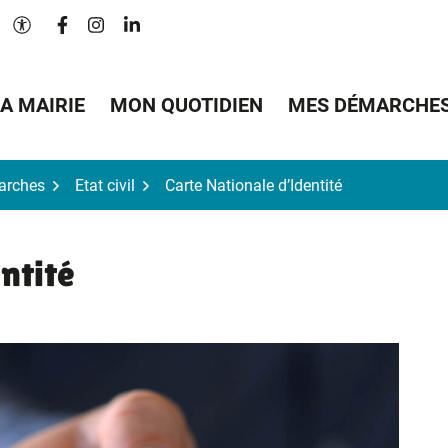
Lien vers le compte Facebook
Lien vers le compte Instagram
Lien vers le compte Linkedin
Paramètres d'accessibilité
A MAIRIE
MON QUOTIDIEN
MES DÉMARCHE
arches
Etat civil
Carte Nationale d’Identité
ntité