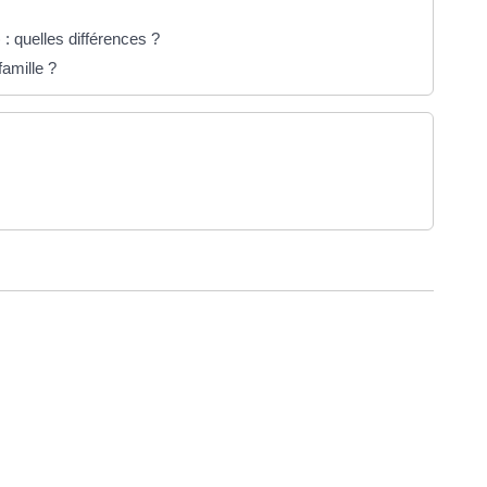
: quelles différences ?
amille ?
uvel onglet)
ure dans un nouvel onglet)
uvel onglet)