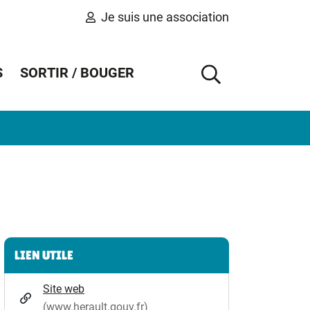
Je suis une association
S
SORTIR / BOUGER
AFFICHER 
Informations complémentaires
LIEN UTILE
Site web
(www.herault.gouv.fr)