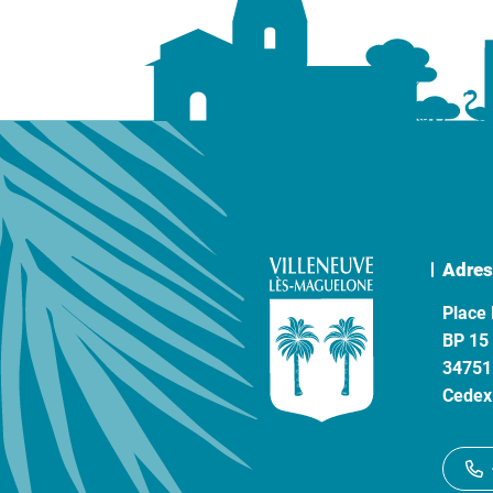
Adres
Place 
BP 15
34751
Cedex