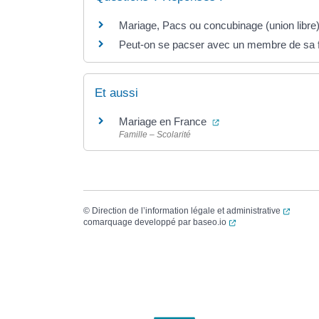
Mariage, Pacs ou concubinage (union libre) 
Peut-on se pacser avec un membre de sa f
Et aussi
(ouverture dans un no
Mariage en France
Famille – Scolarité
(ouvert
©
Direction de l’information légale et administrative
(ouverture dans un no
comarquage developpé par
baseo.io